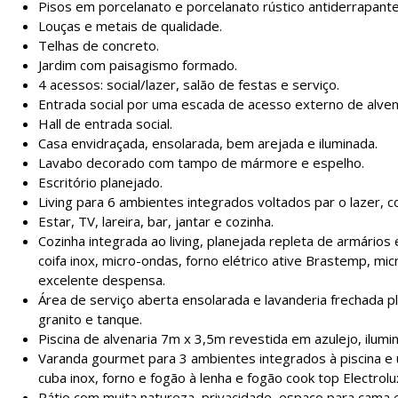
Pisos em porcelanato e porcelanato rústico antiderrapant
Louças e metais de qualidade.
Telhas de concreto.
Jardim com paisagismo formado.
4 acessos: social/lazer, salão de festas e serviço.
Entrada social por uma escada de acesso externo de alven
Hall de entrada social.
Casa envidraçada, ensolarada, bem arejada e iluminada.
Lavabo decorado com tampo de mármore e espelho.
Escritório planejado.
Living para 6 ambientes integrados voltados par o lazer, 
Estar, TV, lareira, bar, jantar e cozinha.
Cozinha integrada ao living, planejada repleta de armários 
coifa inox, micro-ondas, forno elétrico ative Brastemp, mi
excelente despensa.
Área de serviço aberta ensolarada e lavanderia frechada p
granito e tanque.
Piscina de alvenaria 7m x 3,5m revestida em azulejo, ilum
Varanda gourmet para 3 ambientes integrados à piscina e u
cuba inox, forno e fogão à lenha e fogão cook top Electrolu
Pátio com muita natureza, privacidade, espaço para cama el