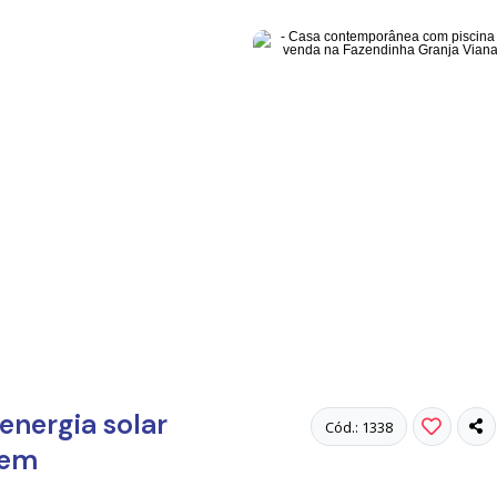
nergia solar
Cód.: 1338
 em