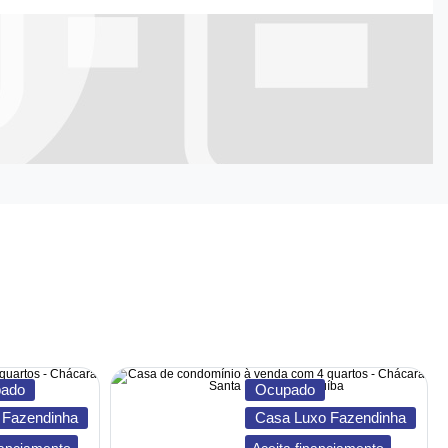
ado
Ocupado
 Fazendinha
Casa Luxo Fazendinha