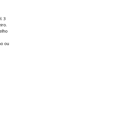
. 3
iro.
elho
no ou