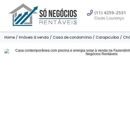
(11) 97308-9559
Corretor de imóvei
(11) 4259-2531
Couto Lourenço
Home
/
Imóveis à venda
/
Casa de condomínio
/
Carapicuíba
/
Chá