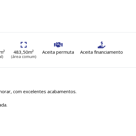
0m²
483,50m²
Aceita permuta
Aceita financiamento
l)
(área comum)
 morar, com excelentes acabamentos.
ada.