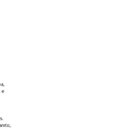
ea,
 e
s.
nito,