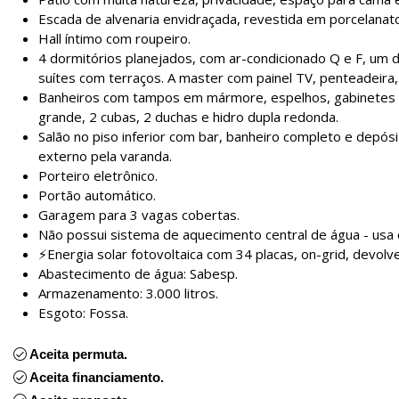
Escada de alvenaria envidraçada, revestida em porcelanato
Hall íntimo com roupeiro.
4 dormitórios planejados, com ar-condicionado Q e F, um d
suítes com terraços. A master com painel TV, penteadeira, 
Banheiros com tampos em mármore, espelhos, gabinetes e
grande, 2 cubas, 2 duchas e hidro dupla redonda.
Salão no piso inferior com bar, banheiro completo e depósi
externo pela varanda.
Porteiro eletrônico.
Portão automático.
Garagem para 3 vagas cobertas.
Não possui sistema de aquecimento central de água - usa c
⚡ Energia solar fotovoltaica com 34 placas, on-grid, devolv
Abastecimento de água: Sabesp.
Armazenamento: 3.000 litros.
Esgoto: Fossa.
Aceita permuta.
Aceita financiamento.