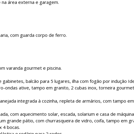
e na área externa e garagem.
aria, com guarda corpo de ferro.
com varanda gourmet e piscina.
e gabinetes, balcão para 5 lugares, ilha com fogão por indução Id
cro-ondas ative, tampo em granito, 2 cubas inox, torneira gourmet
lanejada integrada à cozinha, repleta de armários, com tampo em
inada, com aquecimento solar, escada, solarium e casa de máquina
m grande pátio, com churrasqueira de vidro, coifa, tampo em gra
x 4 bocas.
ástica e redário para 2 redes.