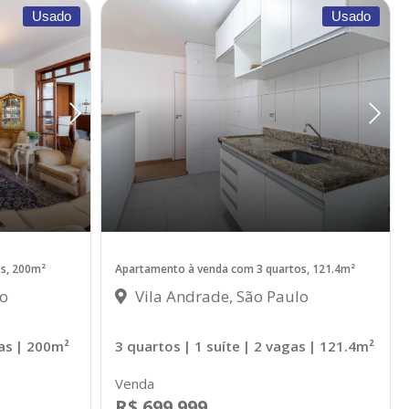
Usado
Usado
s, 200m²
Apartamento à venda com 3 quartos, 121.4m²
lo
Vila Andrade, São Paulo
as
| 200m²
3 quartos
| 1 suíte
| 2 vagas
| 121.4m²
Venda
R$ 699.999