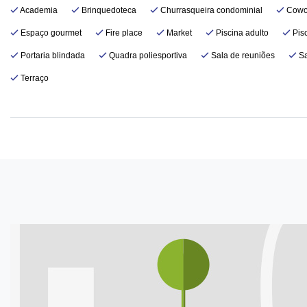
Academia
Brinquedoteca
Churrasqueira condominial
Cowo
Espaço gourmet
Fire place
Market
Piscina adulto
Pisc
Portaria blindada
Quadra poliesportiva
Sala de reuniões
Sa
Terraço