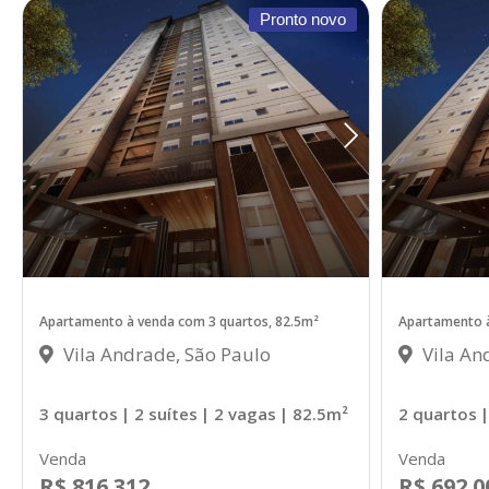
Pronto novo
Apartamento à venda com 3 quartos, 82.5m²
Apartamento à
Vila Andrade, São Paulo
Vila An
3 quartos
| 2 suítes
| 2 vagas
| 82.5m²
2 quartos
|
Venda
Venda
R$ 816.312
R$ 692.0