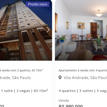
Pronto novo
 venda com 2 quartos, 65.15m²
Apartamento à venda com 4 quarto
drade, São Paulo
Vila Andrade, São Pau
 1 suíte
| 2 vagas
| 65.15m²
4 quartos
| 3 suítes
| 5 vag
Venda
01
R$ 980.000