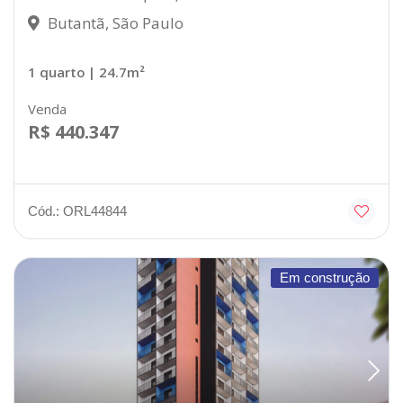
Butantã, São Paulo
1 quarto
| 24.7m²
Venda
R$ 440.347
Cód.: ORL44844
Em construção