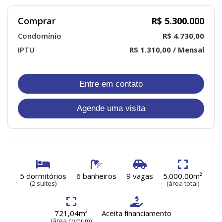
Comprar
R$ 5.300.000
Condomínio
R$ 4.730,00
IPTU
R$ 1.310,00 / Mensal
Entre em contato
Agende uma visita
5 dormitórios
6 banheiros
9 vagas
5.000,00m²
(2 suítes)
(área total)
721,04m²
Aceita financiamento
(área comum)