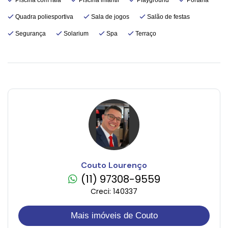
Quadra poliesportiva
Sala de jogos
Salão de festas
Segurança
Solarium
Spa
Terraço
Couto Lourenço
(11) 97308-9559
Creci: 140337
Mais imóveis de Couto