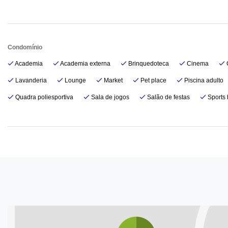
Condomínio
Academia
Academia externa
Brinquedoteca
Cinema
Lavanderia
Lounge
Market
Pet place
Piscina adulto
Quadra poliesportiva
Sala de jogos
Salão de festas
Sports 