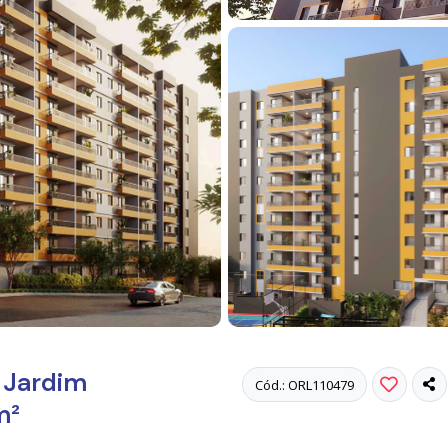
 Jardim
Cód.: ORL110479
m²