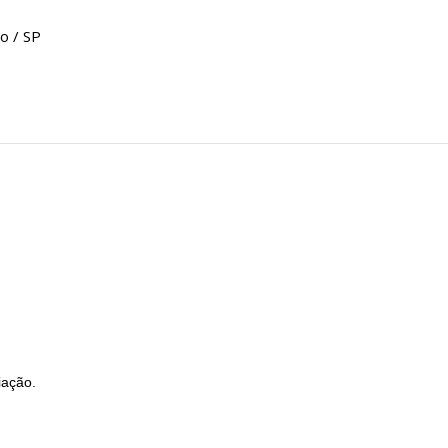
o / SP
iação.