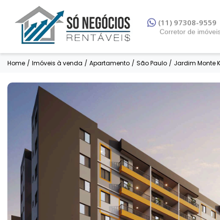
(11) 97308-9559
Corretor de imóvei
Home
/
Imóveis à venda
/
Apartamento
/
São Paulo
/
Jardim Monte 