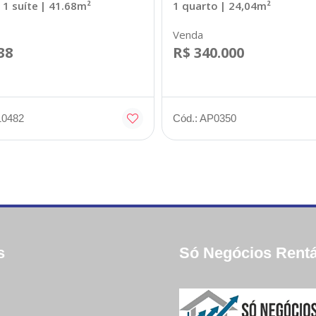
 1 suíte
| 41.68m²
1 quarto
| 24,04m²
Venda
38
R$ 340.000
10482
Cód.: AP0350
s
Só Negócios Rentá