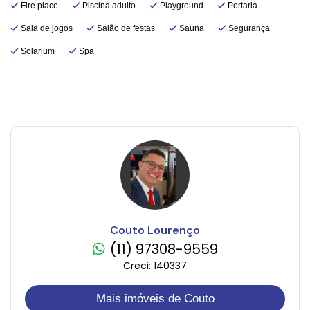
Fire place
Piscina adulto
Playground
Portaria
Sala de jogos
Salão de festas
Sauna
Segurança
Solarium
Spa
Couto Lourenço
(11) 97308-9559
Creci: 140337
Mais imóveis de Couto