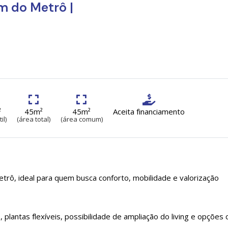
0m do Metrô |
²
45m²
45m²
Aceita financiamento
il)
(área total)
(área comum)
trô, ideal para quem busca conforto, mobilidade e valorização
lantas flexíveis, possibilidade de ampliação do living e opções