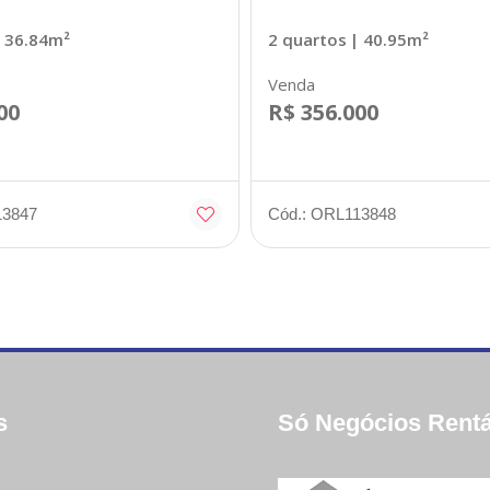
 36.84m²
2 quartos
| 40.95m²
Venda
00
R$ 356.000
13847
Cód.: ORL113848
s
Só Negócios Rentá