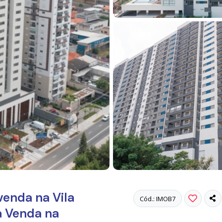
enda na Vila
Cód.: IMOB7
à Venda na