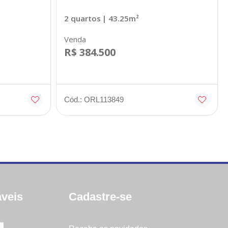
2 quartos
| 43.25m²
Venda
R$ 384.500
Cód.: ORL113849
veis
Cadastre-se