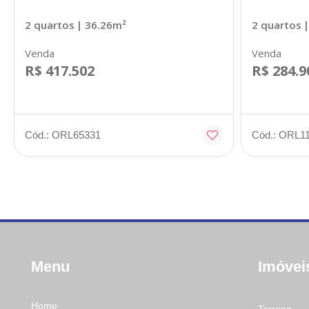
2 quartos
| 36.26m²
2 quartos
|
Venda
Venda
R$ 417.502
R$ 284.9
Cód.: ORL65331
Cód.: ORL1
Menu
Imóvei
Home